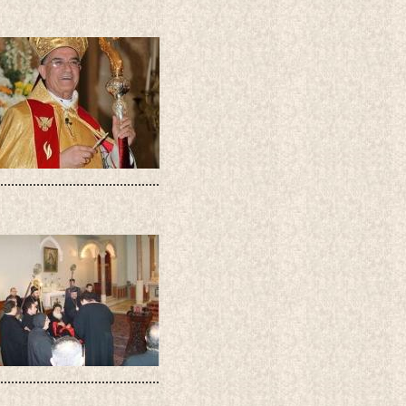
............................................
............................................