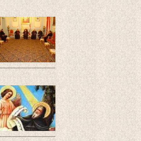
............................................
............................................