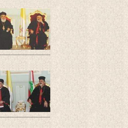
............................................
............................................