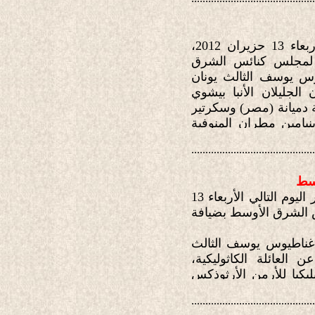
في تمام الساعة السادسة والنصف من مساء يوم الأربعاء 13 حزيران 2012،
ة لمجلس كنائس الشرق
وس يوسف الثالث يونان
الجليلان الأنبا بيشوي
 دميانة (مصر) وسكرتير
بنيامين مطران المنوفية
كي في محلّة المتحف ـ
............................................
وسط
على مدى يومين، من صباح الثلاثاء 12 حزيران حتى ظهر اليوم التالي الأربعاء 13
 كنائس الشرق الأوسط بضيافة
اغناطيوس يوسف الثالث
لعائلة الكاثوليكية،
يكيا للأرمن الأرثوذكس
بحضور ومشاركة أعضاء
............................................
كافةً، وأمين عام المجلس