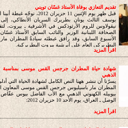
الأب الفاضل بولس روحانا.
تقديم التعازي بوفاة الأستاذ غسّان تويني
قبل ظهر يوم الإثنين 11 حزيران 12
يوسف الثالث يونان بطريرك السريان الأنطاكي، إلى
نيقولاوس للروم الأرثوذكس في الأشرفية ـ بيروت، لتقد
الصحافة اللبنانية الوزير والنائب السابق الأستاذ غسّ
الأسبوع السابق، وقد رافق غبطتَه سيادةُ المطران مار يو
البطريركي العام على أبرشية بيروت البطريركية.
اقرأ المزيد
................................................................................................................
شهادة حياة المطران جرجس القس موسى بمناسبة احتفا
الذهبي
يسرّنا أن ننشر ههنا النص الكامل لشهادة الحياة التي أدلى
المطران مار باسيليوس جرجس القس موسى المعاون الب
بيوبيله الكهنوتي الذهبي مع الأب الفاضل بيوس عفّاص
الوصل ـ العراق، يوم الأحد 10 حزيران 2012:
اقرأ المزيد
................................................................................................................