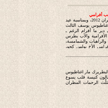
اهب أفرامي
في تمام الساعة السادسة من مساء يوم السبت 16 حزيران 2012، وبمناسبة عيد
 اغناطيوس يوسف الثالث
دير ما أفرام الرغم ـ
ية الأفرامية والأب بطرس
 والراهبات والشمامسة،
فرامي الأخ بولس كجو،
ا السريانية في أبرشية
............................................
20، توجّه غبطة أبينا البطريرك مار اغناطيوس
صالون كنيسة قلب يسوع
ثلّث الرحمات المطران
............................................