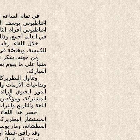
اغناطيوس يوسف الثا
اغناطيوس أفرام الثا
في العالم أجمع، وذلك
خلال اللقاء، رحّب قد
للكنيسة، وبخاصّة في ه
من جهته، شكر غبطته 
مثنياً على ما يقوم ب
المباركة.
وتناول البطريركان 
وتداعيات الأزمات و
الدور الحيوي الرائ
المشتركة، ومؤكّدين
اللغة والتاريخ والتر
حضر هذا اللقاء أصح
المستشار البطريركي
العطشانة، ومار يوس
وقد رافق غبطةَ أبي
بعدئذٍ غادر غبطتُه و