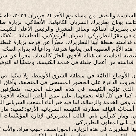
في تمام الساعة الساد
لث يونان بطريرك السريان الكاثوليك الأنطاكي، بزيارة صا
ني بطريرك أنطاكية وسائر المشرق والرئيس الأعلى للكنيسة ا
 في مقرّ البطريركي للسريان الأرثوذكس، العطشانة – بكفيّا، ل
استه بغبطة أبينا البطريرك، معبّراً عن فرحه بزيارة غبطته إل
ذه الأيّام العصيبة التي يعانيها شرقنا، وداعياً له بدوام الصحّة و
لقداسته استقباله الأخوي الحارّ كالمعتاد، معرباً عن سروره
ه قداسته من أعمال جليلة في خدمة الكنيسة، ومتمنّياً له التوفي
الأوضاع العامّة في منطقة الشرق الأوسط، ولا سيّما في ل
الحروب الدائرة على الحضور المسيحي في المنطقة، وآفاق ال
د الذي تؤدّيه الكنيسة في هذه المرحلة الحرجة، متطرّقين
، كما في كلّ لقاء يجمعهما، على عمق أواصر المحبّة الأخوي
اث، وفي الخدمة والرسالة، لما فيه خير أبناء الشعب السرياني الو
ابُ النيافة مطارنة الكنيسة السريانية الأرثوذكسية: مار
، ومار كيرلّس بابي النائب البطريركي لإدارة المؤسَّسات ا
ف بالي المعاون البطريركي
.
نا البطريرك في هذه الزيارة، الخوراسقف حبيب مراد، والأب 
مرافقوه مودَّعين من قداسته بالحفاوة والإكرام.