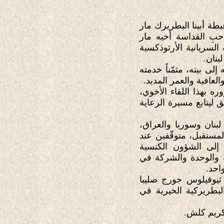
سة والنصف من مساء يوم الأحد 21 حزيران ٢٠٢٦، قام غبطة أبينا البطريرك مار
حبِ القداسة أخيه مار
لسريانية الأرثوذكسية
بنان.
ى بيته، مثمّناً خدمته
العافية والعمر المديد.
 بهذا اللقاء الأخوي،
ق ليتابع مسيرة الرعاية
بنان وسوريا والعراق،
مستقبل، متوقّفين عند
 إلى الشؤون الكنسية
ة والوحدة والشركة في
احد.
 ثيوفيلوس جورج صليبا
لبطريركية الخيرية في
كريم كلش.